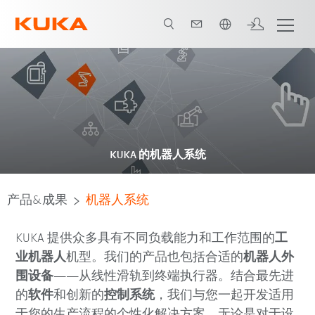
中文 / Chinese
KUKA 的机器人系统
产品&成果
机器人系统
KUKA 提供众多具有不同负载能力和工作范围的
工
业机器人
机型。我们的产品也包括合适的
机器人外
围设备
——从线性滑轨到终端执行器。结合最先进
的
软件
和创新的
控制系统
，我们与您一起开发适用
于您的生产流程的个性化解决方案。无论是对于设