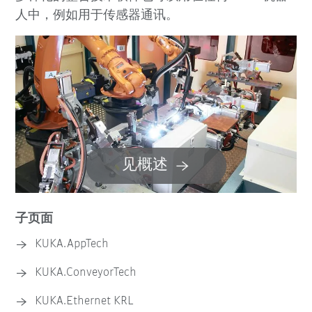
人中，例如用于传感器通讯。
KUKA.FlexPal
KUKA HRC Guide 应用程序
KUKA.PalletTech
KUKA.PickControl
KUKA.ProcessScreen
KUKA.RoboSpin
见概述
KUKA.SmartBinPicking
KUKA.SeamTech
子页面
KUKA.AppTech
KUKA.ServoGun
KUKA.ConveyorTech
KUKA.TouchSense
KUKA.Ethernet KRL
KUKA.TRACC TCP