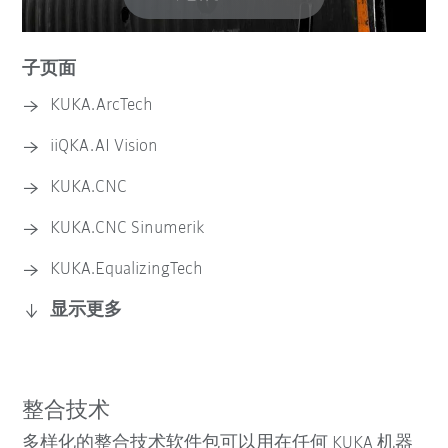
子页面
KUKA.ArcTech
iiQKA.AI Vision
KUKA.CNC
KUKA.CNC Sinumerik
KUKA.EqualizingTech
KUKA.EasyVariableView
显示更多
KUKA.ForceTorqueControl
KUKA.Gripper&SpotTech
整合技术
KUKA.LaserTech
多样化的整合技术软件包可以用在任何 KUKA 机器