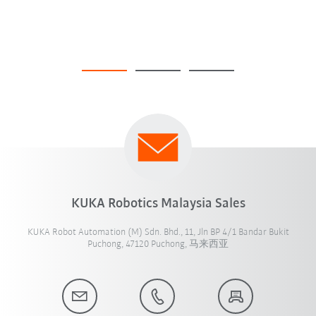
KUKA Robotics Malaysia Sales
KUKA Robot Automation (M) Sdn. Bhd., 11, Jln BP 4/1 Bandar Bukit
Puchong, 47120 Puchong, 马来西亚