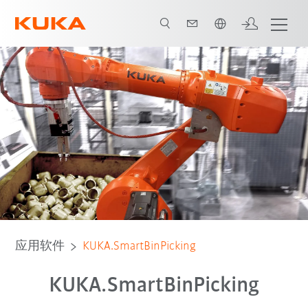
中文 / Chinese
应用软件
KUKA.SmartBinPicking
KUKA.SmartBinPicking