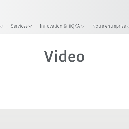
Trouvez des études de cas et des 
KUKA Guide robots
Services
Innovation & iiQKA
Notre entreprise
Video