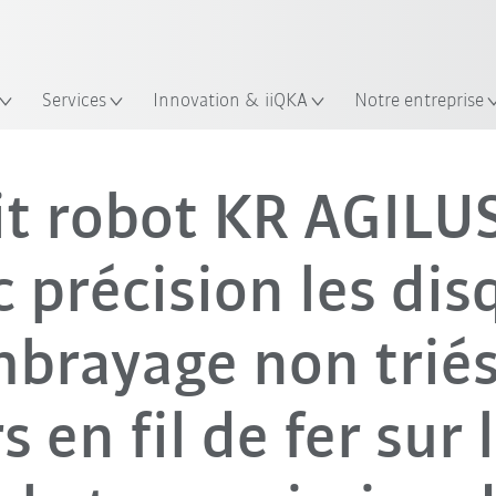
Trouvez des études de cas et des 
KUKA Guide robots
Services
Innovation & iiQKA
Notre entreprise
ogiciel de simulation 3D : Petit robot de KUKA trie des disques d'embraya
it robot KR AGILUS
c précision les dis
mbrayage non triés
s en fil de fer sur 