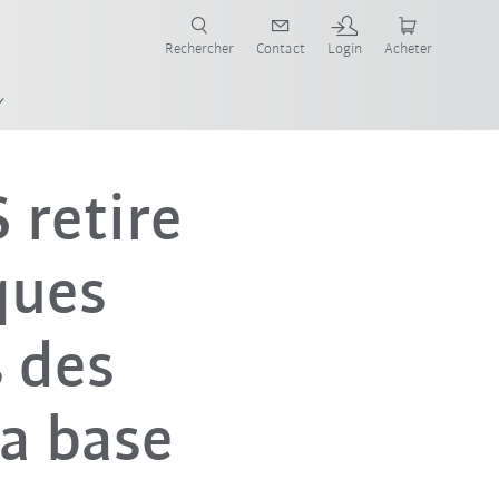
robots pour votre secteur et l'application souhaitée!
Rechercher
Contact
Login
Acheter
ge
 retire
ques
 des
la base