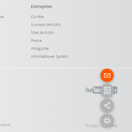
Entreprise
que
Carrière
À propos de KUKA
Sites de KUKA
Presse
iiMagazine
Whistleblower System
cookies
français - France