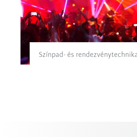
Színpad- és rendezvénytechnik
A KUKA a szórakoztatóipari technikában
automatizációs lehetőségeket kínál.