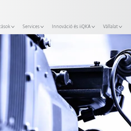
Robot Guide segítségével!
Angol / English
yszín
Ismerje meg a KUKA Robot Gu
zások
Services
Innováció és iiQKA
Vállalat