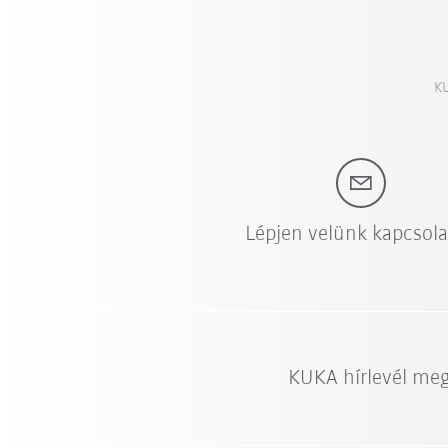
KU
Lépjen velünk kapcsol
KUKA hírlevél me