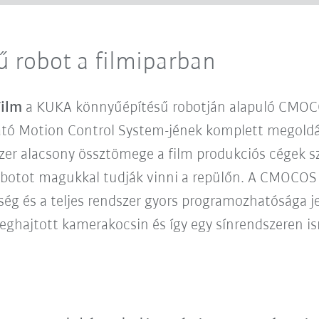
 robot a filmiparban
ilm
a KUKA könnyűépítésű robotján alapuló CMOCOS 
ó Motion Control System-jének komplett megoldása
r alacsony össztömege a film produkciós cégek sz
robotot magukkal tudják vinni a repülőn. A CMOCOS 
őség és a teljes rendszer gyors programozhatósága 
eghajtott kamerakocsin és így egy sínrendszeren is