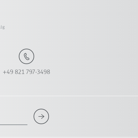
zág
+49 821 797-3498