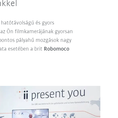
nkkel
hatótávolságú és gyors
 az Ön filmkamerájának gyorsan
, pontos pályahű mozgások nagy
ata esetében a brit
Robomoco