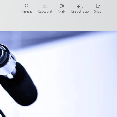
Keresés
Kapcsolat
Nyelv
Regisztráció
Shop
ide-ot most!