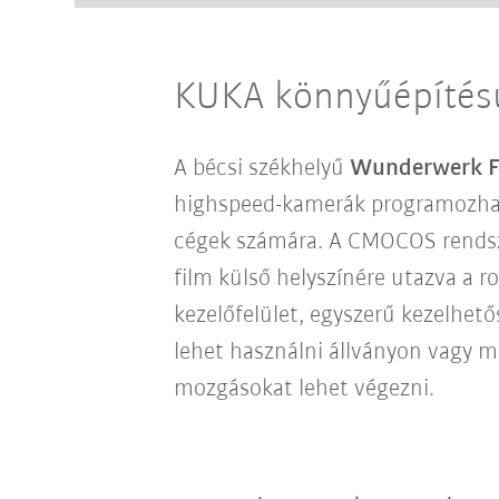
KUKA könnyűépítésű
A bécsi székhelyű
Wunderwerk F
highspeed-kamerák programozhat
cégek számára. A CMOCOS rendsze
film külső helyszínére utazva a 
kezelőfelület, egyszerű kezelhet
lehet használni állványon vagy m
mozgásokat lehet végezni.