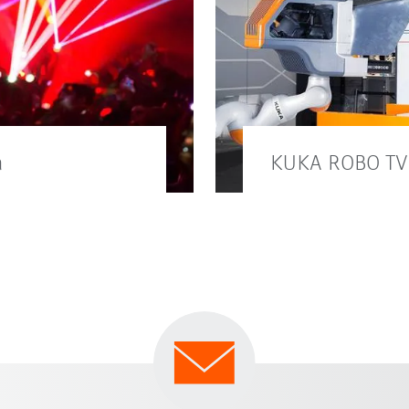
a
KUKA ROBO TV
 is különböző
A ROBO TV a KUKA 
többet itt.