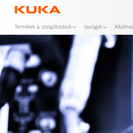
Hel
Termékek & szolgáltatások
Iparágak
Alkalma