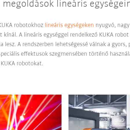
 megoldások lineáris egységei
KUKA robotokhoz
lineáris egységeken
nyugvó, nagy 
kínál. A lineáris egységgel rendelkező KUKA robot
 lesz. A rendszerben lehetségessé válnak a gyors
speciális effektusok szegmensében történő használ
ó KUKA robotokat.