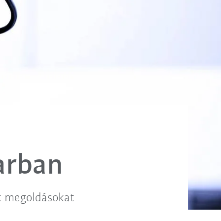
arban
t megoldásokat