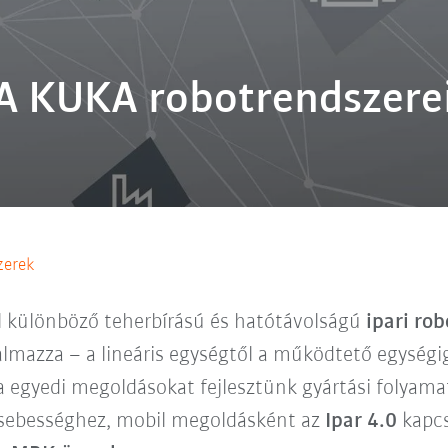
A KUKA robotrendszere
zerek
 különböző teherbírású és hatótávolságú
ipari ro
almazza – a lineáris egységtől a működtető egységig
egyedi megoldásokat fejlesztünk gyártási folyama
 sebességhez, mobil megoldásként az
Ipar 4.0
kapcs