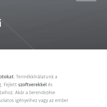
i
botokat
. Termékkínálatunk a
. Fejlett
szoftverekkel
és
taihoz. Akár a berendezése
olatos igényeihez vagy az ember