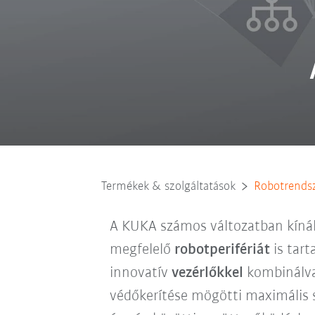
Termékek & szolgáltatások
Robotrends
A KUKA számos változatban kínál
megfelelő
robotperifériát
is tart
innovatív
vezérlőkkel
kombinálva 
védőkerítése mögötti maximális