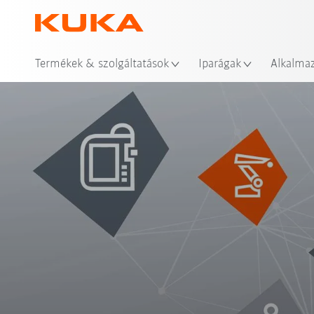
Hel
Termékek & szolgáltatások
Iparágak
Alkalma