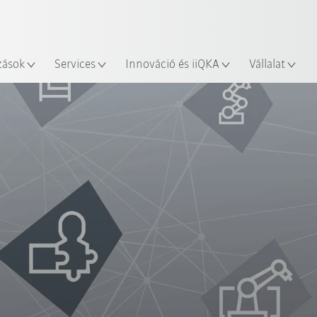
Robot Guide segítségével!
Angol / English
yszín
Ismerje meg a KUKA Robot Gu
zások
Services
Innováció és iiQKA
Vállalat