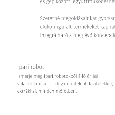
és gép közötti együttműködésh
Szeretné megoldásainkat gyorsan
előkonfigurált termékeket kapha
integrálható a meglévő koncepció
Ipari robot
Ismerje meg ipari robotokból álló óriási
választékunkat – a legkülönfélébb kivitelekkel,
extrákkal, minden méretben.