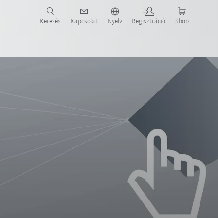
Keresés
Kapcsolat
Nyelv
Regisztráció
Shop
ide-ot most!