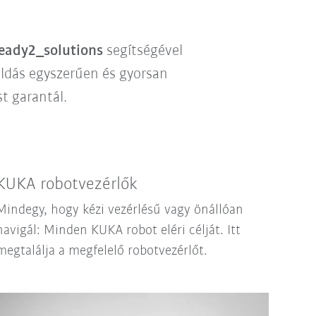
eady2_solutions
segítségével
ldás egyszerűen és gyorsan
t garantál.
KUKA robotvezérlők
Mindegy, hogy kézi vezérlésű vagy önállóan
navigál: Minden KUKA robot eléri célját. Itt
megtalálja a megfelelő robotvezérlőt.