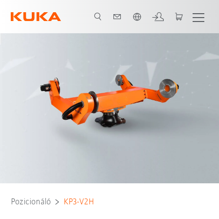
Angol / English
Advantages
Video
Technical data / variants
Product brochure
Pozicionáló
KP3-V2H