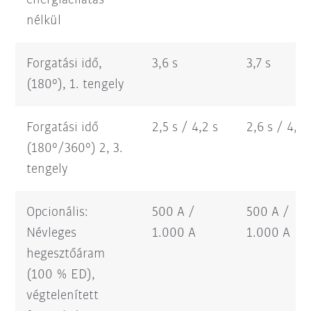
energiaellátás
nélkül
Forgatási idő,
3,6 s
3,7 s
(180°), 1. tengely
Forgatási idő
2,5 s / 4,2 s
2,6 s / 4,3 
(180°/360°) 2, 3.
tengely
Opcionális:
500 A /
500 A /
Névleges
1.000 A
1.000 A
hegesztőáram
(100 % ED),
végtelenített