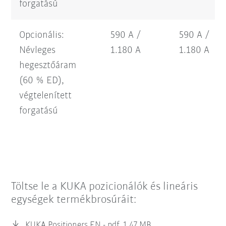
forgatású
Opcionális:
590 A /
590 A /
Névleges
1.180 A
1.180 A
hegesztőáram
(60 % ED),
végtelenített
forgatású
Töltse le a KUKA pozicionálók és lineáris
egységek termékbrosúráit:
KUKA Positioners EN -
pdf, 1,47 MB