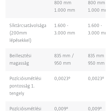
800 mm
800 mm
1.000 mm
1.000 mm
Síktárcsatávolsága
1.600 -
1.600 -
(200mm
3.000 mm
3.000 mm
lépésekkel)
Beillesztési
835 mm /
835 mm /
magasság
950 mm
950 mm
Pozícióismétlési
0,0023°
0,0023°
pontosság 1.
tengely
Pozícióismétlési
0,009°
0,009°