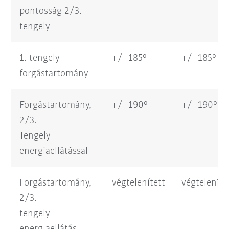
pontosság 2/3.
tengely
1. tengely
+/–185°
+/–185°
forgástartomány
Forgástartomány,
+/–190°
+/–190°
2/3.
Tengely
energiaellátással
Forgástartomány,
végtelenített
végteleníte
2/3.
tengely