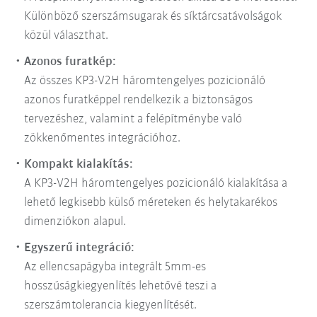
Különböző szerszámsugarak és síktárcsatávolságok
közül választhat.
Azonos furatkép:
Az összes KP3-V2H háromtengelyes pozicionáló
azonos furatképpel rendelkezik a biztonságos
tervezéshez, valamint a felépítménybe való
zökkenőmentes integrációhoz.
Kompakt kialakítás:
A KP3-V2H háromtengelyes pozicionáló kialakítása a
lehető legkisebb külső méreteken és helytakarékos
dimenziókon alapul.
Egyszerű integráció:
Az ellencsapágyba integrált 5mm-es
hosszúságkiegyenlítés lehetővé teszi a
szerszámtolerancia kiegyenlítését.