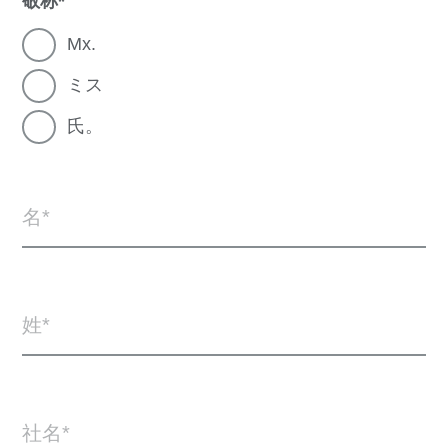
敬称
Mx.
ミス
氏。
名
姓
社名