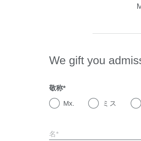
M
We gift you admiss
敬称
Mx.
ミス
名