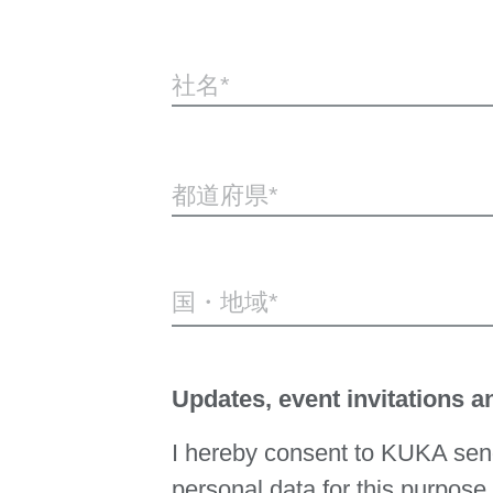
社名
都道府県
国・地域*
Updates, event invitations 
I hereby consent to KUKA send
personal data for this purpose