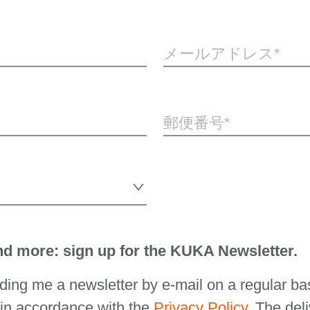
メールアドレス
郵便番号
and more: sign up for the KUKA Newsletter.
ing me a newsletter by e-mail on a regular b
 in accordance with the
Privacy Policy
. The del