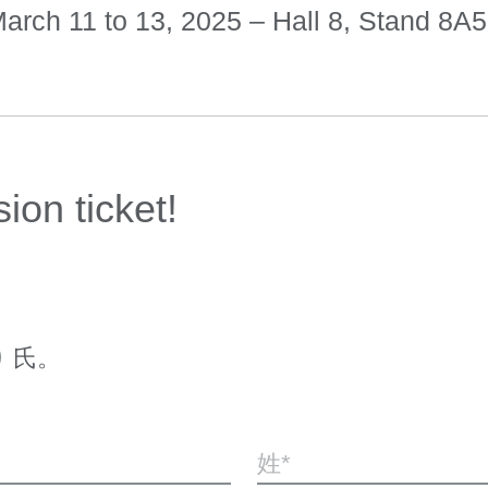
arch 11 to 13, 2025 – Hall 8, Stand 8A
ion ticket!
氏。
姓