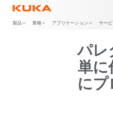
製品
業種
アプリケーション
サービ
パレ
単に
にプ