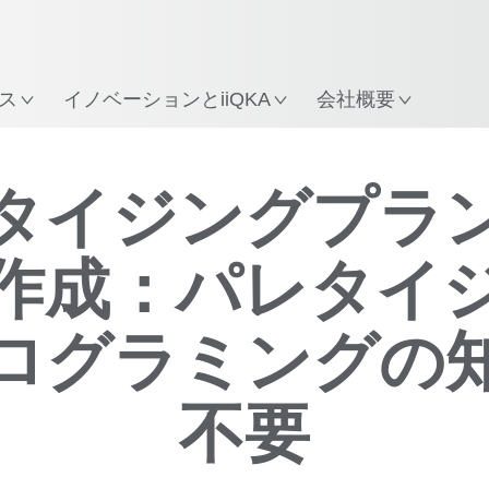
ス
イノベーションとiiQKA
会社概要
動画
タイジングプラ
作成：パレタイ
ログラミングの
不要