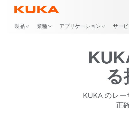
製品
業種
アプリケーション
サービ
KU
る
KUKA の
正