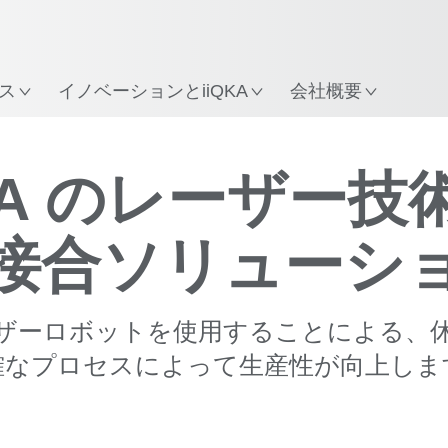
ス
イノベーションとiiQKA
会社概要
動画
KA のレーザー技
接合ソリューシ
レーザーロボットを使用することによる、
確なプロセスによって生産性が向上しま