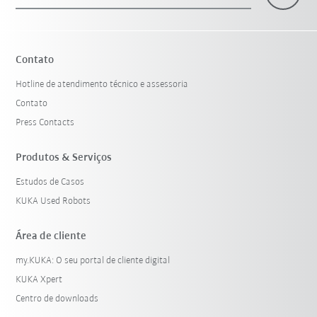
×
1 Filtro (
Portugal
)
Contato
Hotline de atendimento técnico e assessoria
Contato
Press Contacts
Produtos & Serviços
Estudos de Casos
Resetar filtro
KUKA Used Robots
Área de cliente
my.KUKA: O seu portal de cliente digital
KUKA Xpert
Centro de downloads