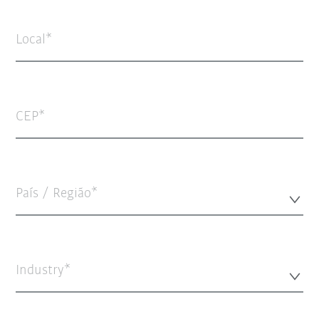
Local
CEP
País / Região*
Industry*