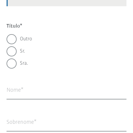
Título
Outro
Sr.
Sra.
Nome
Sobrenome