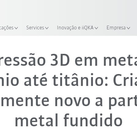
Encontre estudos de caso e robô
Experimente o Guia do Robô 
cações
Services
Inovação e iiQKA
Empresa
Impressão 3D em metal
ressão 3D em meta
io até titânio: Cri
lmente novo a part
metal fundido