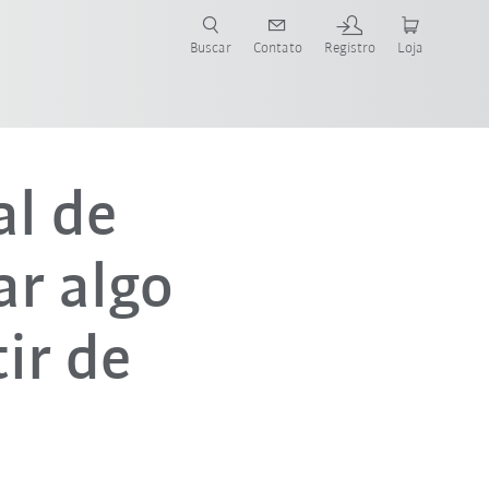
s para sua aplicação e indústria com o novo Guia do Robô KUKA!
KUKA!
Buscar
Contato
Registro
Loja
l de
ar algo
ir de