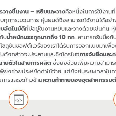
รวางชิ้นงาน – หยิบและวาง
คือหนึ่งในการใช้งานที
แทบทุกกระบวนการ หุ่นยนต์จึงสามารถใช้งานได้อย่า
บอัตโนมัติ
ที่มีอยู่ในงานหยิบและวางด้วยเช่นกัน ห
กับ
น้ำหนักบรรทุกมากถึง 10 กก.
สามารถรับมือกับง
โซลูชันซอฟต์แวร์ของเราได้รับการออกแบบมาเพ
ันดังกล่าว
จะประสานและซิงโครไนซ์
การจับยึดและกา
์หลายตัวในสายการผลิต
ซึ่งยังช่วยเพิ่มความสามา
พียงช่วยประหยัดค่าใช้จ่าย แต่ยังย่นระยะเวลาในก
การและจะก้าวข้าม
ความท้าทายของอุตสาหกรรมต