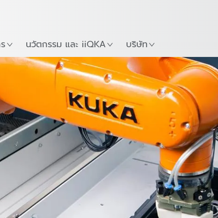
ภาษาไทย / Thai
Guide
ที่
เริ่มต้นใช้งาน KUKA Robo
าร
นวัตกรรม และ iiQKA
บริษัท
บบการใช้งาน
หุ่นยนต์
ซอฟต์แวร์
ติดต่อ