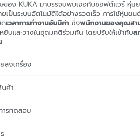
อง KUKA มาบรรจบพบเจอกับซอฟต์แวร์ หุ่นยนต์
ายเป็นระบบอัตโนมัติได้อย่างรวดเร็ว การใช้หุ่น
ัด
เวลาการทำงานอันมีค่า
ซึ่ง
พนักงานของคุณสามา
ยิบและวางในอุดมคติร่วมกัน โดยปรับให้เข้ากับ
ส
ณ
ยลงเครื่อง
ินค้า
งการทดสอบ
าร