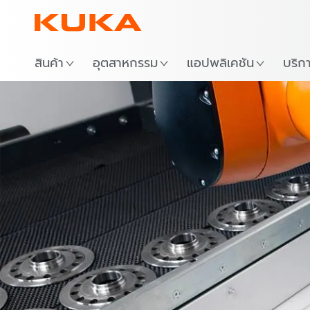
สถาน
สินค้า
อุตสาหกรรม
แอปพลิเคชัน
บริก
ขอบเขตรูปแ