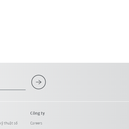
Công ty
kỹ thuật số
Careers