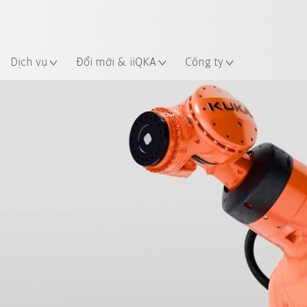
 điểm
Dịch vụ
Đổi mới & iiQKA
Công ty