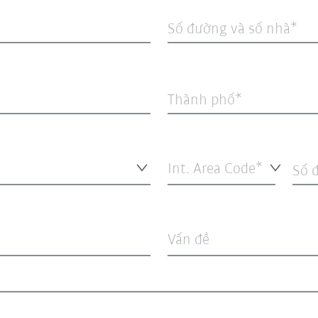
Số đường và số nhà
Thành phố
Int. Area Code*
Số đ
Vấn đề