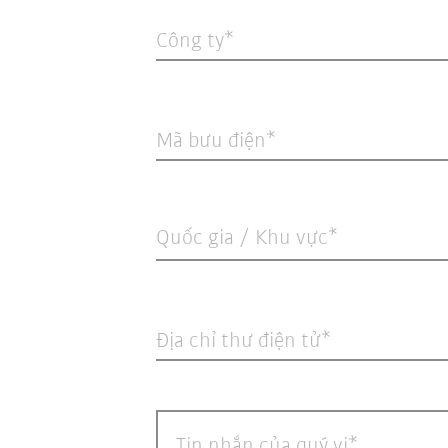
Công ty
Mã bưu điện
Quốc gia / Khu vực*
Địa chỉ thư điện tử
Tin nhắn của quý vị