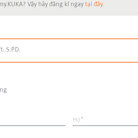
 my.KUKA? Vậy hãy đăng kí ngay
tại đây.
. S.P.D.
ng
Họ