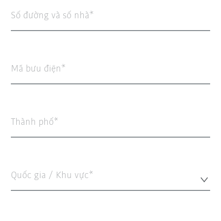
Số đường và số nhà
Mã bưu điện
Thành phố
Quốc gia / Khu vực*