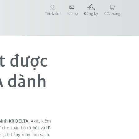
Tìm kiếm
liên hệ
Đăng ký
Cửa hàng
t được
A dành
h
sinh KR DELTA
. Axit, kiềm
7
cho toàn bộ rô-bốt và
IP
m sạch bằng máy làm sạch