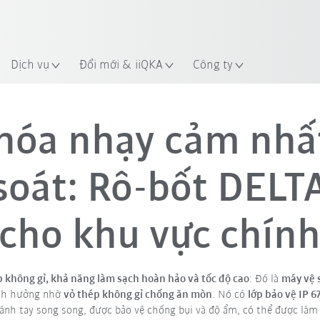
Dịch vụ
Đổi mới & iiQKA
Công ty
DELTA cho khu vực chính
hóa nhạy cảm nhấ
soát: Rô-bốt DELT
cho khu vực chín
 không gỉ, khả năng làm sạch hoàn hảo và tốc độ cao
: Đó là
máy vệ 
ảnh hưởng nhờ
vỏ thép không gỉ chống ăn mòn
. Nó có
lớp bảo vệ IP 6
cánh tay song song, được bảo vệ chống bụi và độ ẩm, có thể được là