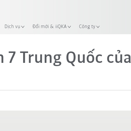
Dịch vụ
Đổi mới & iiQKA
Công ty
 7 Trung Quốc củ