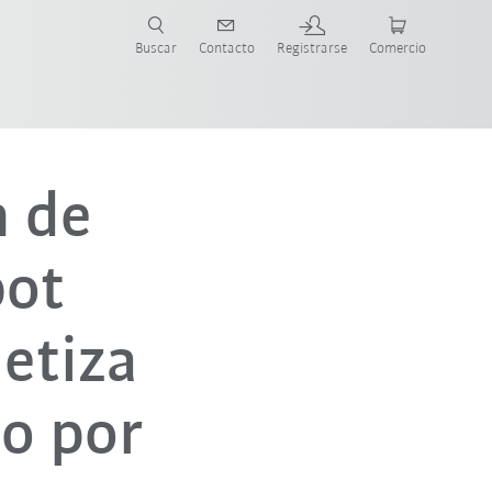
Buscar
Contacto
Registrarse
Comercio
ueva Guía de Robots
n de
bot
etiza
co por