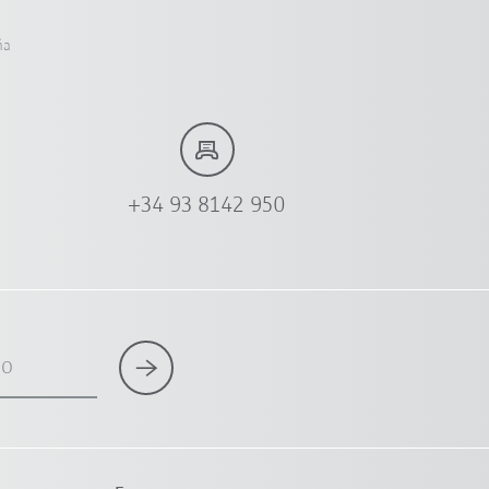
ña
+34 93 8142 950
co