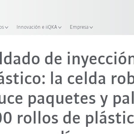
industria y aplicación
Empieza a investigar con la n
os
Innovación e iiQKA
Empresa
dado de inyecció
ástico: la celda ro
uce paquetes y pal
0 rollos de plásti