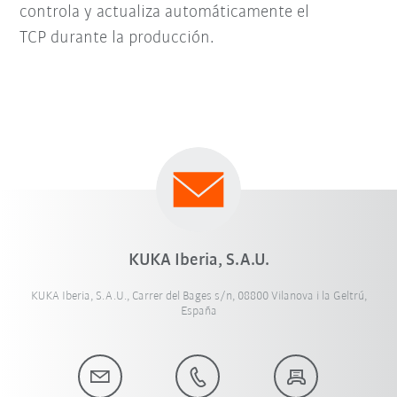
controla y actualiza automáticamente el
TCP durante la producción.
KUKA Iberia, S.A.U.
KUKA Iberia, S.A.U., Carrer del Bages s/n, 08800 Vilanova i la Geltrú,
España