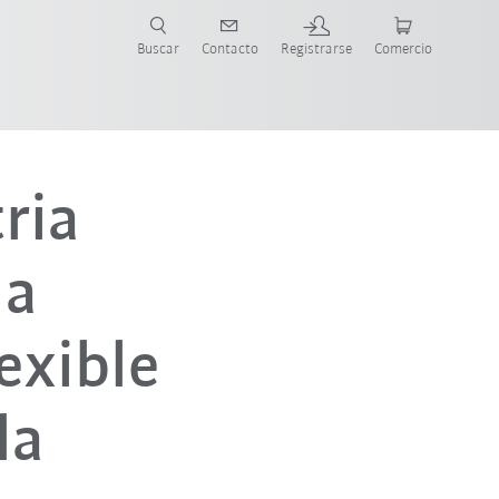
Buscar
Contacto
Registrarse
Comercio
ueva Guía de Robots
tria
la
exible
la