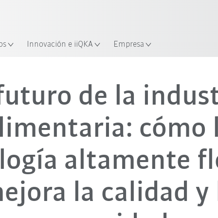
industria y aplicación
Empieza a investigar con la n
os
Innovación e iiQKA
Empresa
Vídeo
futuro de la indus
limentaria: cómo 
logía altamente fl
ejora la calidad y 