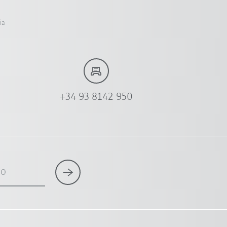
ña
+34 93 8142 950
co