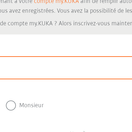
nant à votre
compte my.KUKA
afin de remplir aut
s avez enregistrées. Vous avez la possibilité de les 
 de compte my.KUKA ? Alors inscrivez-vous maint
Monsieur