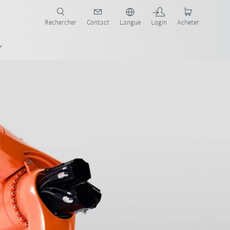
robots pour votre secteur et l'application souhaitée!
Rechercher
Contact
Langue
Login
Acheter