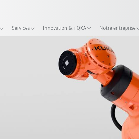
Trouvez des études de cas et des 
lacement
Néerlandais / Dutch
KUKA Guide robots
Services
Innovation & iiQKA
Notre entreprise