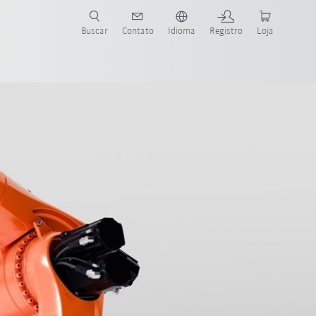
s para sua aplicação e indústria com o novo Guia do Robô KUKA!
KUKA!
Buscar
Contato
Idioma
Registro
Loja