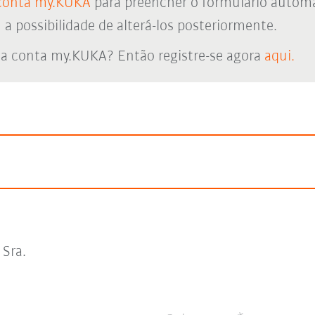
conta my.KUKA
para preencher o formulário autom
 possibilidade de alterá-los posteriormente.
a conta my.KUKA? Então registre-se agora
aqui.
Sra.