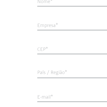
Nome
Empresa
CEP
País / Região*
E-mail