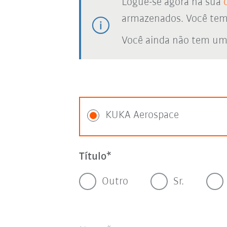
Logue-se agora na sua
armazenados. Você tem a
Você ainda não tem um
KUKA Aerospace
Título
Outro
Sr.