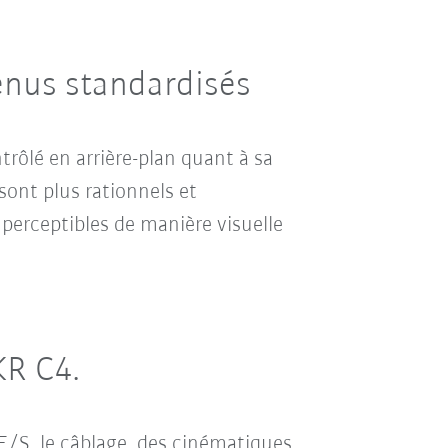
enus standardisés
rôlé en arrière-plan quant à sa
 sont plus rationnels et
i perceptibles de manière visuelle
KR C4.
E/S, le câblage, des cinématiques