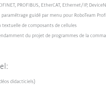
OFINET, PROFIBUS, EtherCAT, Ethernet/IP, Devic
et paramétrage guidé par menu pour RoboTeam Profi
 textuelle de composants de cellules
épendamment du projet de programmes de la comm
el:
déos didacticiels)