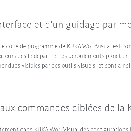
interface et d'un guidage par m
s, le code de programme de KUKA.WorkVisual est cont
erreurs dès le départ, et les déroulements projet en
endues visibles par des outils visuels, et sont ains
 aux commandes ciblées de la 
rectement dans KUKA.WorkVisual des configurations 