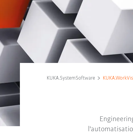
KUKA.SystemSoftware
KUKA.WorkVis
Engineerin
l'automatisati