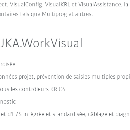
ject, VisualConfig, VisualKRL et VisualAssistance, l
taires tels que Multiprog et autres.
UKA.WorkVisual
ardisée
nées projet, prévention de saisies multiples propi
ous les contrôleurs KR C4
gnostic
et d'E/S intégrée et standardisée, câblage et diag