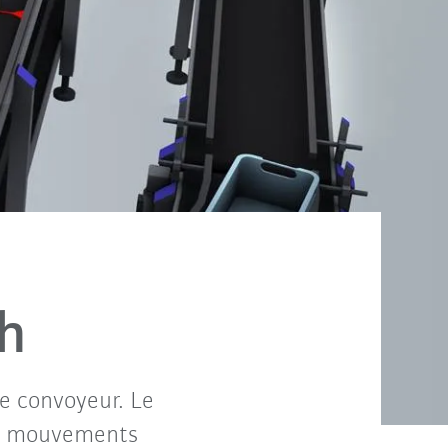
h
le convoyeur. Le
ux mouvements