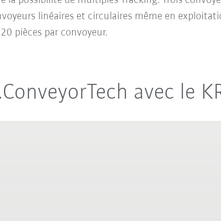
 la possibilité de m
ultiples Tracking
.
Trois convoy
voyeurs linéaires et circulaires même en exploitatio
20 pièces par convoyeur.
.ConveyorTech avec le 