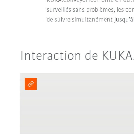
KUKA.ConveyorTech offre en outre
surveillés sans problèmes
,
les con
de suivre simultanément jusqu’à 
Interaction de KUKA