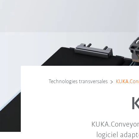
Technologies transversales
KUKA.Con
KUKA.ConveyorTe
logiciel ada