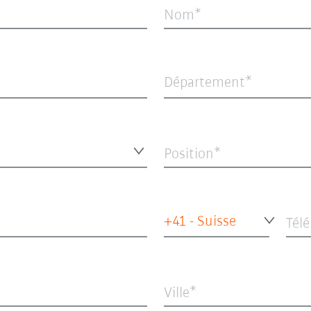
Nom
Département*
Position
+41 - Suisse
Tél
Ville