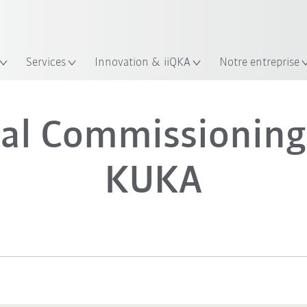
Trouvez des études de cas et des 
KUKA Guide robots
Services
Innovation & iiQKA
Notre entreprise
ual Commissioning
KUKA