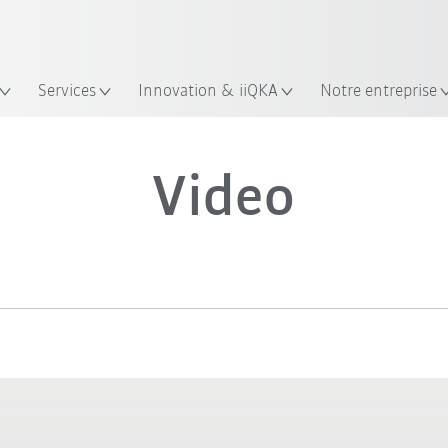
Trouvez des études de cas et des 
KUKA Guide robots
Services
Innovation & iiQKA
Notre entreprise
Video