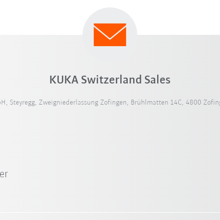
KUKA Switzerland Sales
, Steyregg, Zweigniederlassung Zofingen, Brühlmatten 14C, 4800 Zofing
er