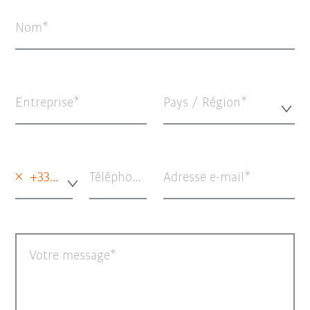
Nom
Entreprise
Pays / Région*
×
+33 - France
Téléphone (option)
Adresse e-mail
Votre message