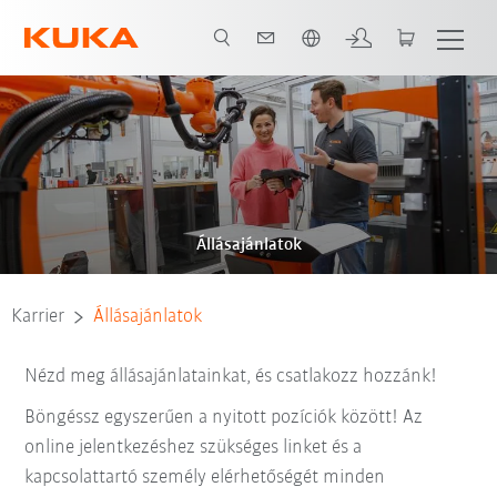
Angol / English
Állásajánlatok
Karrier
Állásajánlatok
Nézd meg állásajánlatainkat, és csatlakozz hozzánk!
Böngéssz egyszerűen a nyitott pozíciók között! Az
online jelentkezéshez szükséges linket és a
kapcsolattartó személy elérhetőségét minden