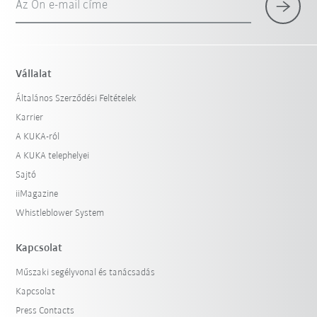
Az Ön e-mail címe
×
1 Szűrő (
Magyarország
)
Vállalat
Általános Szerződési Feltételek
Karrier
A KUKA-ról
A KUKA telephelyei
Sajtó
iiMagazine
Szűrő visszaállítása
Whistleblower System
Kapcsolat
Műszaki segélyvonal és tanácsadás
Kapcsolat
Press Contacts