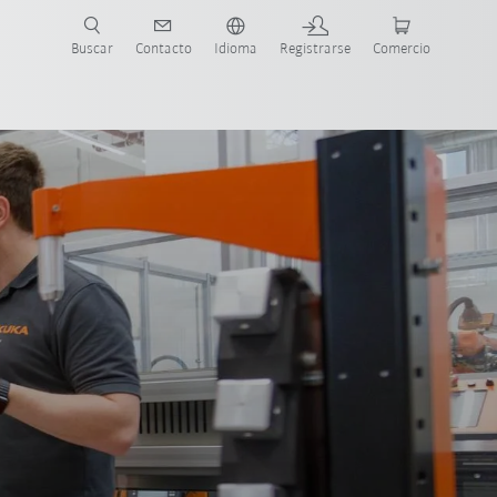
Buscar
Contacto
Idioma
Registrarse
Comercio
ueva Guía de Robots