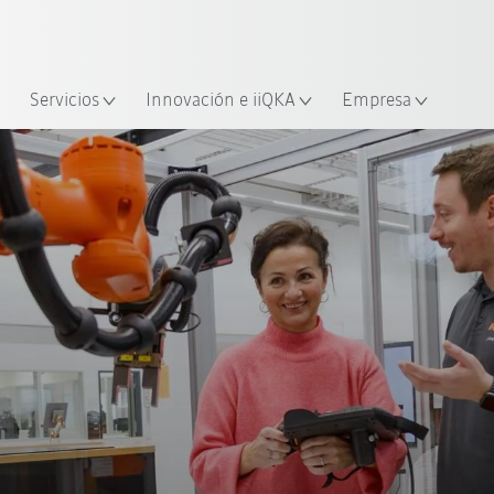
span / Spanish
industria y aplicación
cación
Empieza a investigar con la n
Servicios
Innovación e iiQKA
Empresa