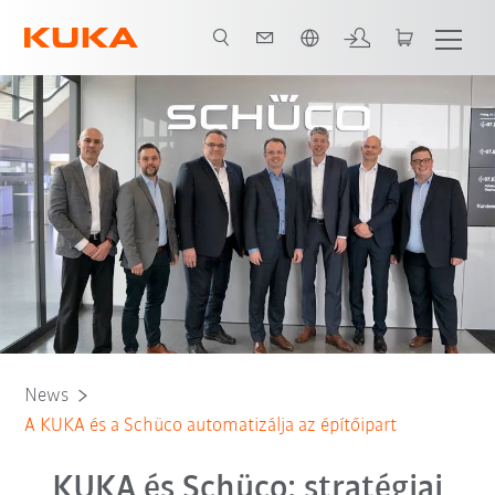
Angol / English
News
A KUKA és a Schüco automatizálja az építőipart
KUKA és Schüco: stratégiai