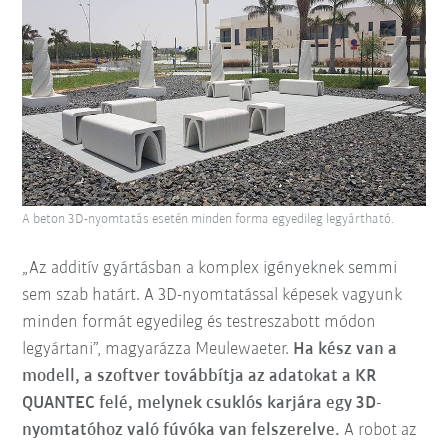
A beton 3D-nyomtatás esetén minden forma egyedileg legyártható.
„Az additív gyártásban a komplex igényeknek semmi
sem szab határt. A 3D-nyomtatással képesek vagyunk
minden formát egyedileg és testreszabott módon
legyártani”, magyarázza Meulewaeter.
Ha kész van a
modell, a szoftver továbbítja az adatokat a KR
QUANTEC felé, melynek csuklós karjára egy 3D-
nyomtatóhoz való fúvóka van felszerelve.
A robot az