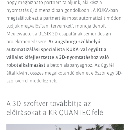
hogy megbízható partnert találjunk, aki kész a
nyomtatás új dimenzióiban gondolkodni. A KUKA-ban
megtaláltuk ezt a partnert és most automatizált módon
tudjuk megvalósítani terveinket”, mondja Benoît
Meulewaeter, a BESIX 3D-csapatának senior design
projektmenedzsere.
Az augsburgi székhelyű
automatizálási specialista KUKA-val együtt a
vállalat kifejlesztette a 3D-nyomtatáshoz való
robotalkalmazást
a beton alapanyaghoz. Az ügyfél
által kívánt összes megalkotandó elemet először egy 3D-
szoftverrel modelleznek.
A 3D-szoftver továbbítja az
előírásokat a KR QUANTEC felé