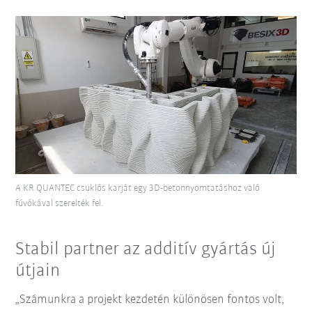
A KR QUANTEC csuklós karját egy 3D-betonnyomtatáshoz való
fúvókával szerelték fel.
Stabil partner az additív gyártás új
útjain
„Számunkra a projekt kezdetén különösen fontos volt,