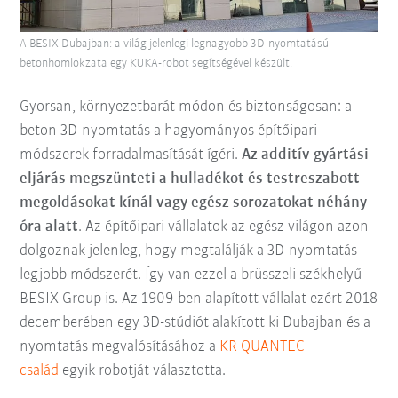
A BESIX Dubajban: a világ jelenlegi legnagyobb 3D-nyomtatású
betonhomlokzata egy KUKA-robot segítségével készült.
Gyorsan, környezetbarát módon és biztonságosan: a
beton 3D-nyomtatás a hagyományos építőipari
módszerek forradalmasítását ígéri.
Az additív gyártási
eljárás megszünteti a hulladékot és testreszabott
megoldásokat kínál vagy egész sorozatokat néhány
óra alatt
. Az építőipari vállalatok az egész világon azon
dolgoznak jelenleg, hogy megtalálják a 3D-nyomtatás
legjobb módszerét. Így van ezzel a brüsszeli székhelyű
BESIX Group is. Az 1909-ben alapított vállalat ezért 2018
decemberében egy 3D-stúdiót alakított ki Dubajban és a
nyomtatás megvalósításához a
KR QUANTEC
család
egyik robotját választotta.