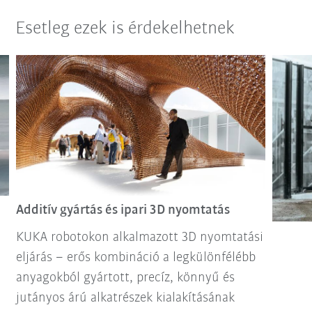
Esetleg ezek is érdekelhetnek
Additív gyártás és ipari 3D nyomtatás
KUKA robotokon alkalmazott 3D nyomtatási
eljárás – erős kombináció a legkülönfélébb
anyagokból gyártott, precíz, könnyű és
jutányos árú alkatrészek kialakításának