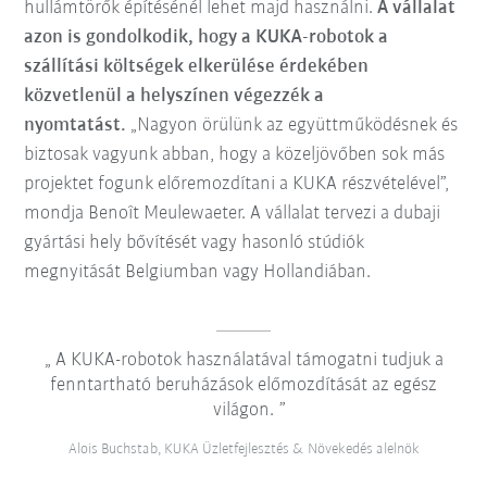
hullámtörők építésénél lehet majd használni.
A vállalat
azon is gondolkodik, hogy a KUKA-robotok a
szállítási költségek elkerülése érdekében
közvetlenül a helyszínen végezzék a
nyomtatást.
„Nagyon örülünk az együttműködésnek és
biztosak vagyunk abban, hogy a közeljövőben sok más
projektet fogunk előremozdítani a KUKA részvételével”,
mondja Benoît Meulewaeter. A vállalat tervezi a dubaji
gyártási hely bővítését vagy hasonló stúdiók
megnyitását Belgiumban vagy Hollandiában.
A KUKA-robotok használatával támogatni tudjuk a
fenntartható beruházások előmozdítását az egész
világon.
Alois Buchstab, KUKA Üzletfejlesztés & Növekedés alelnök