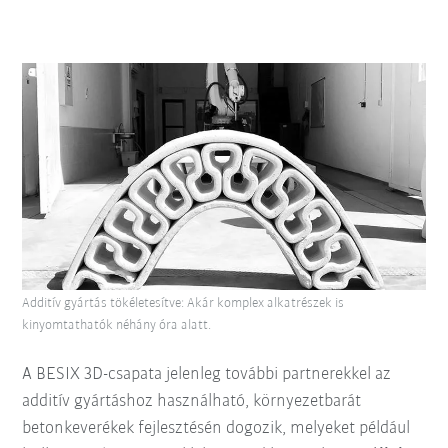
Additív gyártás tökéletesítve: Akár komplex alkatrészek is
kinyomtathatók néhány óra alatt.
A BESIX 3D-csapata jelenleg további partnerekkel az
additív gyártáshoz használható, környezetbarát
betonkeverékek fejlesztésén dogozik, melyeket például