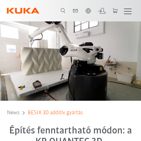
Angol / English
News
BESIX 3D additív gyártás
Építés fenntartható módon: a