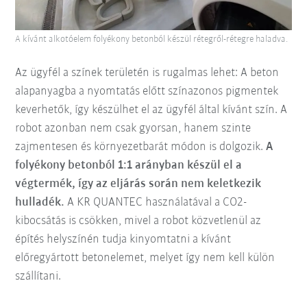
A kívánt alkotóelem folyékony betonból készül rétegről-rétegre haladva.
Az ügyfél a színek területén is rugalmas lehet: A beton
alapanyagba a nyomtatás előtt színazonos pigmentek
keverhetők, így készülhet el az ügyfél által kívánt szín. A
robot azonban nem csak gyorsan, hanem szinte
zajmentesen és környezetbarát módon is dolgozik.
A
folyékony betonból 1:1 arányban készül el a
végtermék, így az eljárás során nem keletkezik
hulladék.
A KR QUANTEC használatával a CO2-
kibocsátás is csökken, mivel a robot közvetlenül az
építés helyszínén tudja kinyomtatni a kívánt
előregyártott betonelemet, melyet így nem kell külön
szállítani.