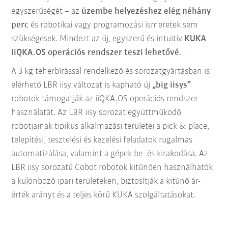
egyszerűségét – az
üzembe helyezéshez elég néhány
perc
és robotikai vagy programozási ismeretek sem
szükségesek. Mindezt az új, egyszerű és intuitív
KUKA
iiQKA.OS operációs rendszer teszi lehetővé
.
A 3 kg teherbírással rendelkező és sorozatgyártásban is
elérhető LBR iisy változat is kapható új
„big iisys”
robotok támogatják az iiQKA.OS operációs rendszer
használatát. Az LBR iisy sorozat együttműködő
robotjainak tipikus alkalmazási területei a pick & place,
telepítési, tesztelési és kezelési feladatok rugalmas
automatizálása, valamint a gépek be- és kirakodása. Az
LBR iisy sorozatú Cobot robotok kitűnően használhatók
a különböző ipari területeken, biztosítják a kitűnő ár-
érték arányt és a teljes körű KUKA szolgáltatásokat.