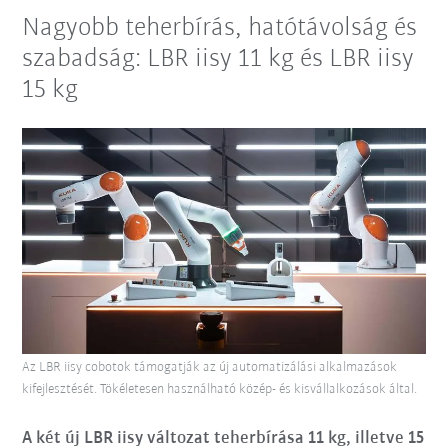
Nagyobb teherbírás, hatótávolság és
szabadság: LBR iisy 11 kg és LBR iisy
15 kg
Az LBR iisy cobotok támogatják az új automatizálási alkalmazások
kifejlesztését. Tökéletesen használható közép- és kisvállalkozások által.
A két új LBR iisy változat teherbírása 11 kg, illetve 15