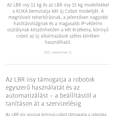
Az LBR iisy 11 kg és az LBR iisy 15 kg modellekkel
a KUKA bemutatja két új Cobot modelljét. A
megnövelt teherbírásnak, a jelentősen nagyobb
hatótávolságnak és a magasabb IP-védelmi
osztálynak köszönhetően a két érzékeny, könnyű
cobot az új alkalmazások széles körében
használható.
2022. szeptember 21.
Az LBR iisy támogatja a robotok
egyszerű használatát és az
automatizálást – a beállítástól a
tanításon át a szervizelésig
Az LBR iisy sorozat könnyű cobot támogatja a robotika