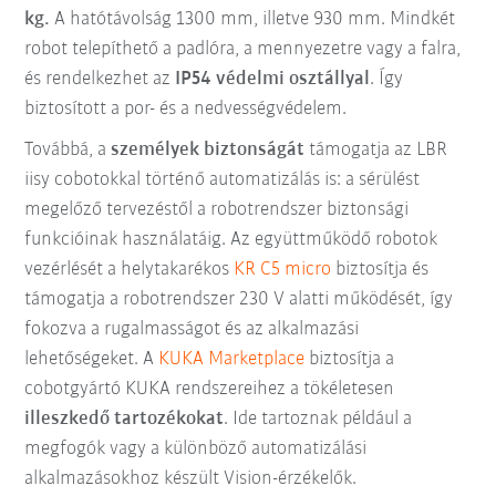
kg.
A hatótávolság 1300 mm, illetve 930 mm. Mindkét
robot telepíthető a padlóra, a mennyezetre vagy a falra,
és rendelkezhet az
IP54 védelmi osztállyal
. Így
biztosított a por- és a nedvességvédelem.
Továbbá, a
személyek biztonságát
támogatja az LBR
iisy cobotokkal történő automatizálás is:
a sérülést
megelőző tervezéstől a robotrendszer biztonsági
funkcióinak használatáig. Az együttműködő robotok
vezérlését a helytakarékos
KR C5 micro
biztosítja és
támogatja a robotrendszer 230 V alatti működését, így
fokozva a rugalmasságot és az alkalmazási
lehetőségeket. A
KUKA Marketplace
biztosítja a
cobotgyártó KUKA rendszereihez a tökéletesen
illeszkedő tartozékokat
. Ide tartoznak például a
megfogók vagy a különböző automatizálási
alkalmazásokhoz készült Vision-érzékelők.