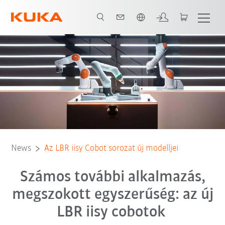
Angol / English
News
Az LBR iisy Cobot sorozat új modelljei
Számos további alkalmazás,
megszokott egyszerűség: az új
LBR iisy cobotok