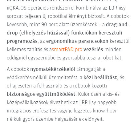
iiQKA.OS operációs rendszerrel kombinálva az LBR iisy
sorozat teljesen új robotikai élményt biztosít. A cobotok
kevesebb, mint 90 perc alatt üzemkészek – a
drag-and-
drop (elhelyezés húzással) funkciókon keresztüli
programozás
, az
ergonomikus parancsokon
keresztüli
kellemes tanítás és a
smartPAD pro
vezérlés
minden
eddiginél egyszerűbbé és gyorsabbá teszi a robotikát.
A cobotok
nyomatékérzékelői
támogatják a
védőkerítés nélküli üzemeltetést, a
kézi beállítást
, és
óhaj esetén a felhasználó és a robotok közötti
biztonságos együttműködést
. Különösen a kis- és
középvállalkozások élvezhetik az LBR iisy nagyobb
integrációs erőfeszítés vagy jellegzetes know-how
nélküli gyors üzembe helyezésének előnyeit.