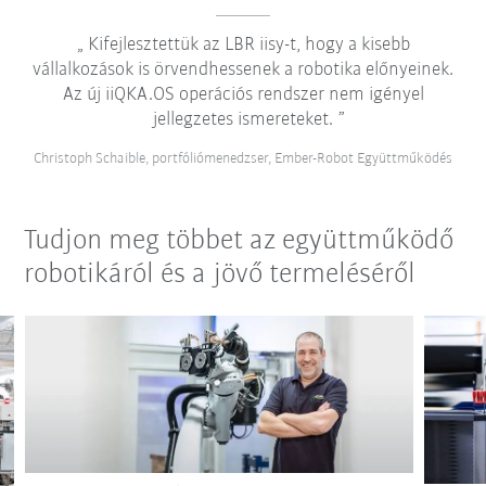
Kifejlesztettük az LBR iisy-t, hogy a kisebb
vállalkozások is örvendhessenek a robotika előnyeinek.
Az új iiQKA.OS operációs rendszer nem igényel
jellegzetes ismereteket.
Christoph Schaible, portfóliómenedzser, Ember-Robot Együttműködés
Tudjon meg többet az együttműködő
robotikáról és a jövő termeléséről