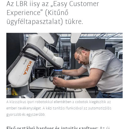
Az LBR iisy az „Easy Customer
Experience” (Kitűnő
ügyféltapasztalat) tükre.
A klasszikus ipari robotokkal ellentétben a cobotok kiegészítik az
emberi tevékenységet. A kézi tanítási funkcióval az automatizálás
gyorsabb és egyszerűbb.
Első osztályú hardver és intuitív szoftver:
Az új