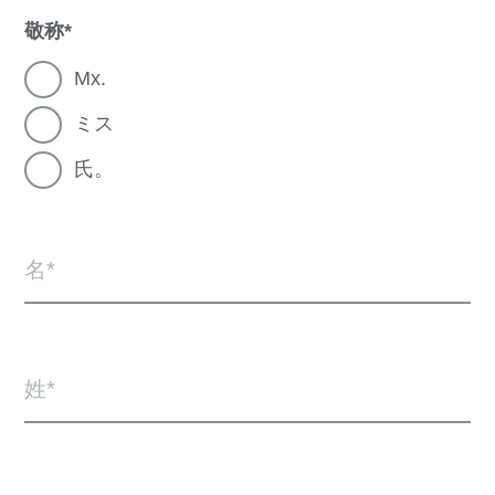
敬称
Mx.
ミス
氏。
名
姓