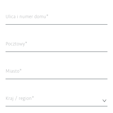
Ulica i numer domu
Pocztowy
Miasto
Kraj / region*