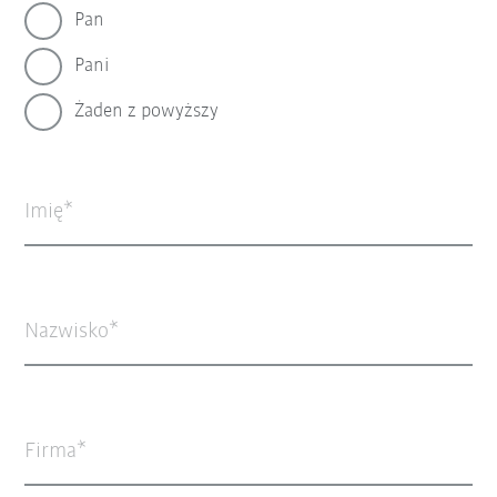
Pan
Pani
Żaden z powyższy
Imię
Nazwisko
Firma