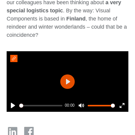
our colleagues have been thinking about
a very
special logistics topic
. By the way: Visual
Components is based in
Finland
, the home of
reindeer and winter wonderlands – could that be a
coincidence?
Play
00:00
Play
Mute
Enter
fullsc