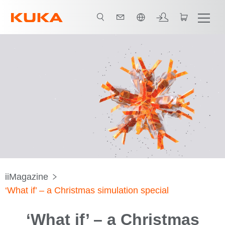
日本語 / Japanese
iiMagazine
‘What if’ – a Christmas simulation special
‘What if’ – a Christmas