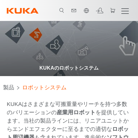
日本語 / Japanese
KUKAのロボットシステム
製品
ロボットシステム
KUKAはさまざまな可搬重量やリーチを持つ多数
のバリエーションの
産業用ロボット
を提供してい
ます。当社の製品ラインには、リニアユニットか
らエンドエフェクターに至るまでの適切な
ロボッ
ト周辺機器
も含まれています。進歩的な
ソフトウ