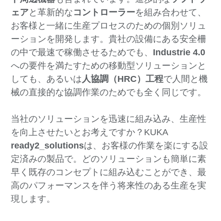
ェア
と革新的な
コントローラー
を組み合わせて、
お客様と一緒に生産プロセスのための個別ソリュ
ーションを開発します。貴社の設備にある安全柵
の中で最速で稼働させるためでも、
Industrie 4.0
への要件を満たすための移動型ソリューションと
しても、あるいは
人協調（HRC）工程
で人間と機
械の直接的な協調作業のためでも全く同じです。
当社のソリューションを迅速に組み込み、生産性
を向上させたいとお考えですか？KUKA
ready2_solutions
は、お客様の作業を楽にする設
定済みの製品で。どのソリューションも簡単に素
早く既存のコンセプトに組み込むことができ、最
高のパフォーマンスを伴う将来性のある生産を実
現します。