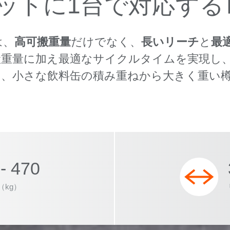
ットに1台で対応する
は、
高可搬重量
だけでなく、
長いリーチ
と
最
搬重量に加え最適なサイクルタイムを実現し
は、小さな飲料缶の積み重ねから大きく重い
。
- 470
（kg）