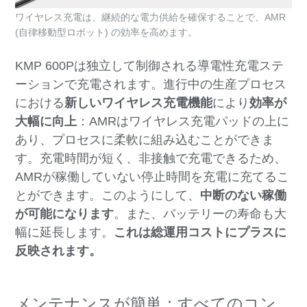
ワイヤレス充電は、継続的な電力供給を確保することで、AMR
(自律移動型ロボット) の効率を高めます。
KMP 600Pは独立して制御される導電性充電ステ
ーションで充電されます。
進行中の生産プロセス
における
新しいワイヤレス充電機能
により
効率が
大幅に向上
：AMRはワイヤレス充電パッドの上に
あり、プロセスに柔軟に組み込むことができま
す。充電時間が短く、非接触で充電できるため、
AMRが稼働していない停止時間を充電に充てるこ
とができます。このようにして、
中断のない稼働
が可能になります
。また、バッテリーの寿命も大
幅に延長します。
これは総運用コストにプラスに
反映されます。
メンテナンスが簡単：すべてのコン