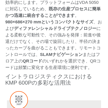
効率的にします。プラットフォームはVDA 5050
に対応しているため、
既存の生産プロセスに簡単
かつ迅速に統合することができます
。
980×686×270 mmというコンパクトなサイズ
、お
よび
ディファレンシャルドライブテクノロジー
に
よる柔軟な可動性で、その強みを発揮：前進や後
退だけでなく、その場で旋回したり、半径の決ま
ったカーブを曲がることもできます。リモートコ
ントロールでは、
SLAMナビゲーション
またはフ
ロア上の
QRコード
のいずれかを選択でき、QRコ
ードは頻繁に変化する生産環境に便利です。
イントラロジスティクスにおける
KMP 600Pの多彩な活用法