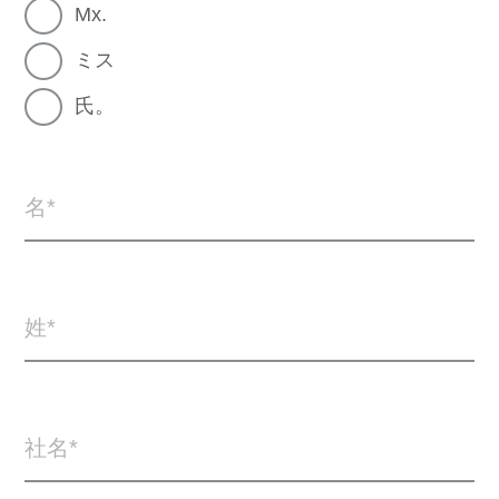
Mx.
ミス
氏。
名
姓
社名