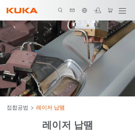
한국어 / Korean
동영상
이점
소프트웨어 솔루션
연락처
브로슈어
접합공법
레이저 납땜
레이저 납땜