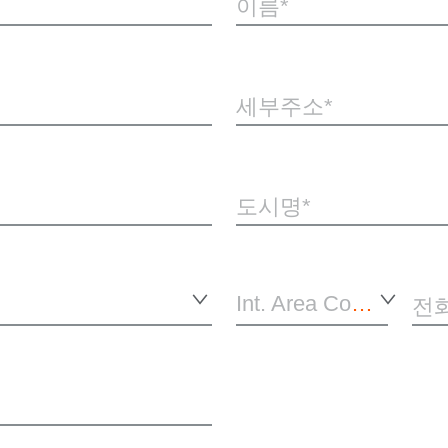
이름
세부주소
도시명
Int. Area Code*
전