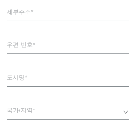
세부주소
우편 번호
도시명
국가/지역*