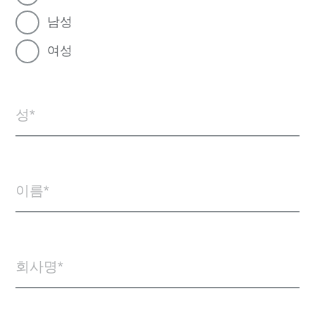
남성
여성
성
이름
회사명