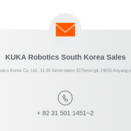
KUKA Robotics South Korea Sales
tics Korea Co. Ltd., 11-35 Simin-daero 327beon-gil, 14055 Anyan
+ 82 31 501 1451~2