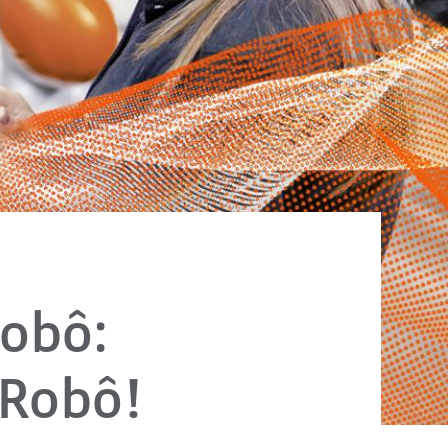
obô:
 Robô!