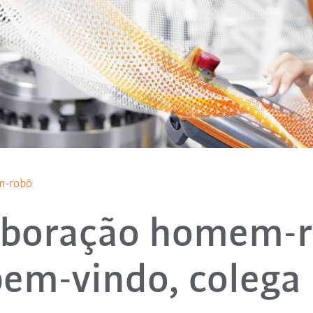
m-robô
aboração homem-r
bem-vindo, colega