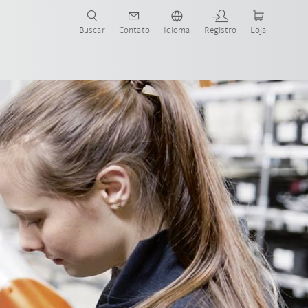
s para sua aplicação e indústria com o novo Guia do Robô KUKA!
KUKA!
Buscar
Contato
Idioma
Registro
Loja
Referências
Produtos