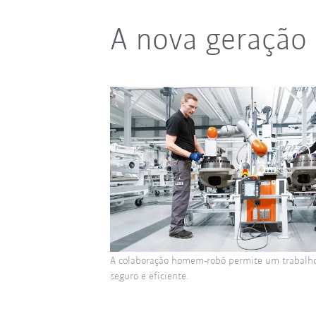
A nova geração 
A colaboração homem-robô permite um trabalho
seguro e eficiente.