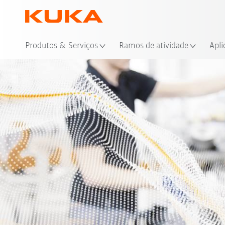
Loc
Produtos & Serviços
Ramos de atividade
Apli
CHR - Status quo
Cobo