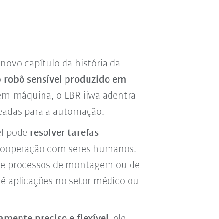
novo capítulo da história da
o
robô sensível produzido em
em-máquina, o LBR iiwa adentra
eadas para a automação.
el pode
resolver tarefas
cooperação com seres humanos.
sde processos de montagem ou de
té aplicações no setor médico ou
mente preciso e flexível
, ele