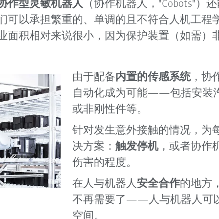
协作型灵敏机器人
（协作机器人，"Cobots
们可以承担繁重的、单调的且不符合人机工程
业面积相对来说很小，因为保护装置（如需）
由于配备
内置的传感系统
，协
自动化成为可能——包括安装
或非刚性件等。
针对发生意外接触的情况，为
决方案：
触发停机
，或者协作
伤害的程度。
在人与机器人
安全合作
的地方
不再需要了——人与机器人可
空间。