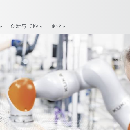
中文 / Chinese
置
创新与 iiQKA
企业
生产中的协作机器人
优点
移动式人机协作