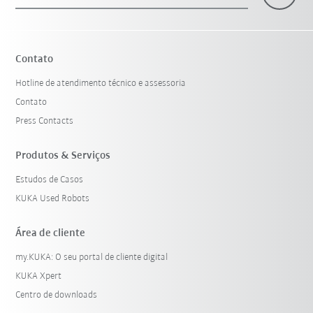
×
1 Filtro (
Portugal
)
Contato
Hotline de atendimento técnico e assessoria
Contato
Press Contacts
Produtos & Serviços
Estudos de Casos
Resetar filtro
KUKA Used Robots
Área de cliente
my.KUKA: O seu portal de cliente digital
KUKA Xpert
Centro de downloads